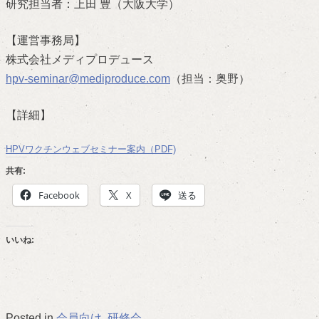
研究担当者：上田 豊（大阪大学）
【運営事務局】
株式会社メディプロデュース
hpv-seminar@mediproduce.com
（担当：奥野）
【詳細】
HPVワクチンウェブセミナー案内（PDF)
共有:
Facebook
X
送る
いいね:
Posted in
会員向け
,
研修会