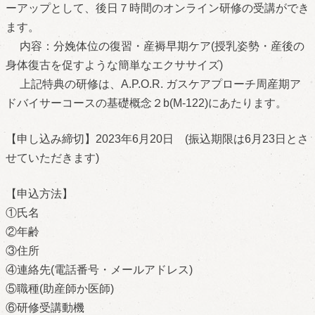
ーアップとして、後日７時間のオンライン研修の受講ができ
ます。
内容：分娩体位の復習・産褥早期ケア(授乳姿勢・産後の
身体復古を促すような簡単なエクササイズ)
上記特典の研修は、A.P.O.R. ガスケアプローチ周産期ア
ドバイサーコースの基礎概念２b(M-122)にあたります。
【申し込み締切】2023年6月20日 (振込期限は6月23日とさ
せていただきます)
【申込方法】
①氏名
②年齢
③住所
④連絡先(電話番号・メールアドレス)
⑤職種(助産師か医師)
⑥研修受講動機