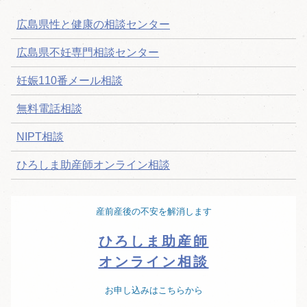
ゲ
広島県性と健康の相談センター
ー
シ
広島県不妊専門相談センター
ョ
妊娠110番メール相談
ン
無料電話相談
NIPT相談
ひろしま助産師オンライン相談
産前産後の不安を解消します
ひろしま助産師
オンライン相談
お申し込みはこちらから