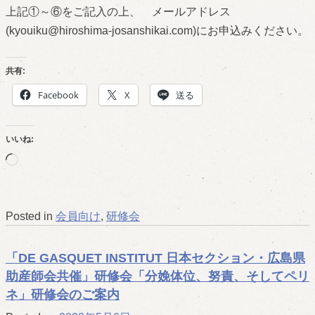
上記①～⑥をご記入の上、 メールアドレス
(kyouiku@hiroshima-josanshikai.com)にお申込みください。
共有:
Facebook
X
送る
いいね:
読
み
込
Posted in
会員向け
,
研修会
み
中…
「DE GASQUET INSTITUT 日本セクション・広島県
助産師会共催」研修会「分娩体位、努責、そしてペリ
ネ」研修会のご案内