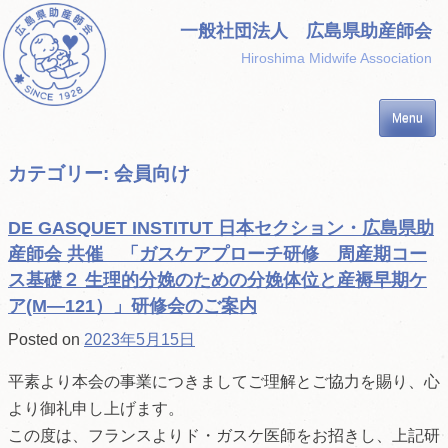
Skip
一般社団法人 広島県助産師会
to
Hiroshima Midwife Association
content
Menu
カテゴリー:
会員向け
DE GASQUET INSTITUT 日本セクション・広島県助
産師会 共催 「ガスケアプローチ研修 周産期コー
ス基礎２ 生理的分娩のための分娩体位と産褥早期ケ
ア(M—121）」研修会のご案内
Posted on
2023年5月15日
平素より本会の事業につきましてご理解とご協力を賜り、心
より御礼申し上げます。
この度は、フランスよりド・ガスケ医師をお招きし、上記研