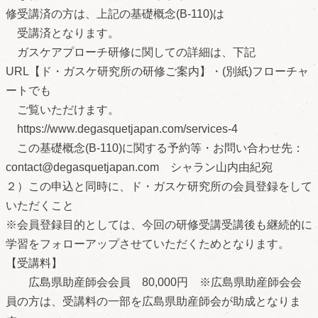
修受講済の方は、上記の基礎概念(B‐110)は
受講済となります。
ガスケアプローチ研修に関しての詳細は、下記
URL【ド・ガスケ研究所の研修ご案内】・(別紙)フローチャ
ートでも
ご覧いただけます。
https://www.degasquetjapan.com/services-4
この基礎概念(B-110)に関する予約等・お問い合わせ先：
contact@degasquetjapan.com シャラン山内由紀宛
２）この申込と同時に、ド・ガスケ研究所の会員登録をして
いただくこと
※会員登録目的としては、今回の研修受講受講後も継続的に
学習をフォローアップさせていただくためとなります。
【受講料】
広島県助産師会会員 80,000円 ※広島県助産師会会
員の方は、受講料の一部を広島県助産師会が助成となりま