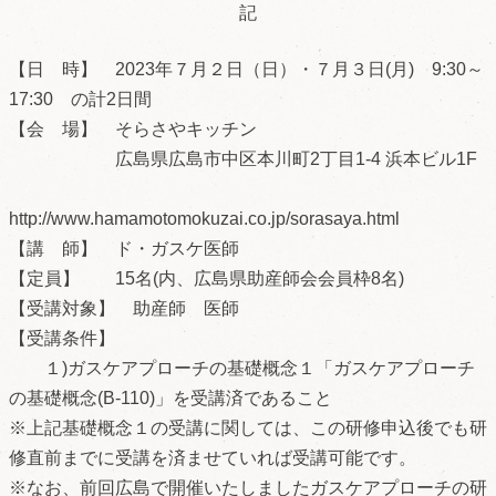
記
【日 時】 2023年７月２日（日）・７月３日(月) 9:30～
17:30 の計2日間
【会 場】 そらさやキッチン
広島県広島市中区本川町2丁目1‐4 浜本ビル1F
http://www.hamamotomokuzai.co.jp/sorasaya.html
【講 師】 ド・ガスケ医師
【定員】 15名(内、広島県助産師会会員枠8名)
【受講対象】 助産師 医師
【受講条件】
１)ガスケアプローチの基礎概念１「ガスケアプローチ
の基礎概念(B-110)」を受講済であること
※上記基礎概念１の受講に関しては、この研修申込後でも研
修直前までに受講を済ませていれば受講可能です。
※なお、前回広島で開催いたしましたガスケアプローチの研