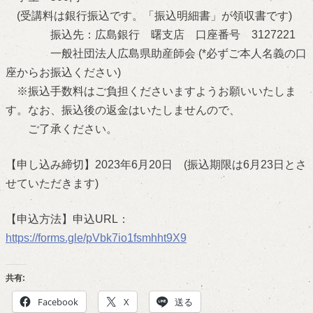
(受講料は銀行振込です。「振込明細書」が領収書です)
振込先：広島銀行 曙支店 口座番号 3127221
一般社団法人広島県助産師会 (*必ずご本人名義の口
座からお振込ください)
※振込手数料はご負担くださいますようお願いいたしま
す。なお、振込後の返金はいたしませんので、
ご了承ください。
【申し込み締切】2023年6月20日 (振込期限は6月23日とさ
せていただきます)
【申込方法】申込URL：
https://forms.gle/pVbk7io1fsmhht9X9
共有:
Facebook
X
送る