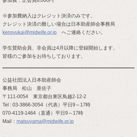
参加費：正会員8,000円
※参加費納入はクレジット決済のみです。
クレジット決済の難しい場合は日本助産師会事務局
kensyukai@midwife.or.jp
へご連絡ください。
学生賛助会員、非会員は4月以降に登録開始します。
皆様のご参加をお待ちしております。
公益社団法人日本助産師会
事務局 松山 亜佐子
〒111-0054 東京都台東区鳥越2-12-2
Tel : 03-3866-3054（代表）平日9～17時
070-4119-1464（直通）平日9～17時
Mail：
matsuyama@midwife.or.jp