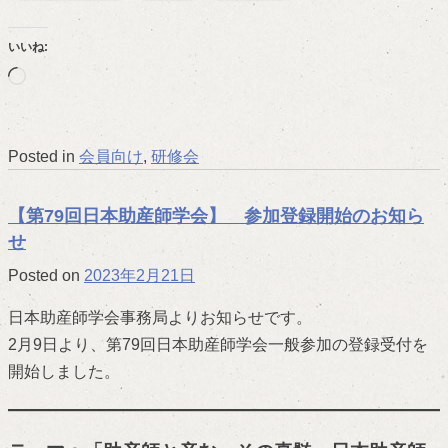
いいね:
読
み
込
Posted in
会員向け
,
研修会
み
中…
【第79回日本助産師学会】 参加登録開始のお知ら
せ
Posted on
2023年2月21日
日本助産師学会事務局よりお知らせです。
2月9日より、第79回日本助産師学会一般参加の登録受付を
開始しました。