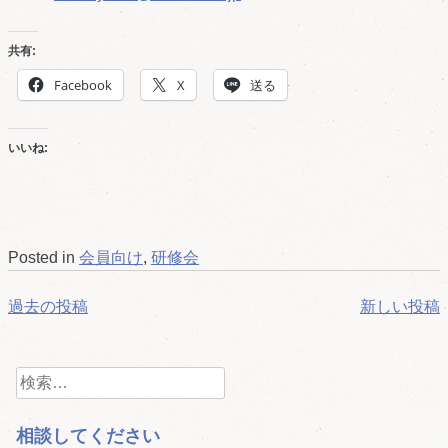
共有:
Facebook
X
送る
いいね:
Posted in
会員向け
,
研修会
投
過去の投稿
新しい投稿
稿
検
ナ
索:
ビ
相談してください