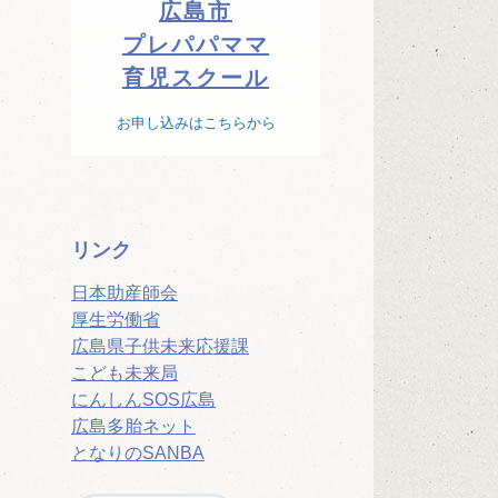
広島市
プレパパママ
育児スクール
お申し込みはこちらから
リンク
日本助産師会
厚生労働省
広島県子供未来応援課
こども未来局
にんしんSOS広島
広島多胎ネット
となりのSANBA