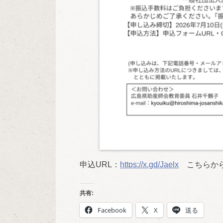
申込URL：
https://x.gd/Jaelx
こちらから
共有:
Facebook
X
送る