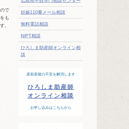
広島県不妊専門相談センター
ので
妊娠110番メール相談
をも
無料電話相談
す。
NIPT相談
ひろしま助産師オンライン相
談
産前産後の不安を解消します
ひろしま助産師
オンライン相談
お申し込みはこちらから