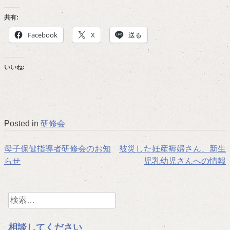
共有:
Facebook
X
送る
いいね:
Posted in
研修会
投
母子保健指導者研修会のお知
被災した妊産褥婦さん、新生
らせ
児乳幼児さんへの情報
稿
ナ
検
ビ
索:
ゲ
相談してください