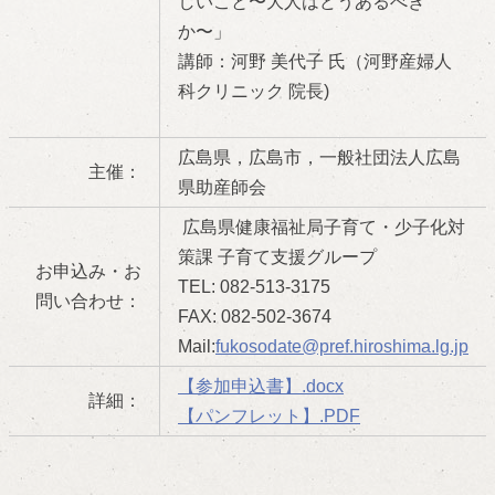
しいこと〜⼤⼈はどうあるべき
か〜」
講師：河野 美代子 氏（河野産婦人
科クリニック 院長)
広島県，広島市，一般社団法人広島
主催：
県助産師会
広島県健康福祉局子育て・少子化対
策課 子育て支援グループ
お申込み・お
TEL: 082-513-3175
問い合わせ：
FAX: 082-502-3674
Mail:
fukosodate@pref.hiroshima.lg.jp
【参加申込書】.docx
詳細：
【パンフレット】.PDF