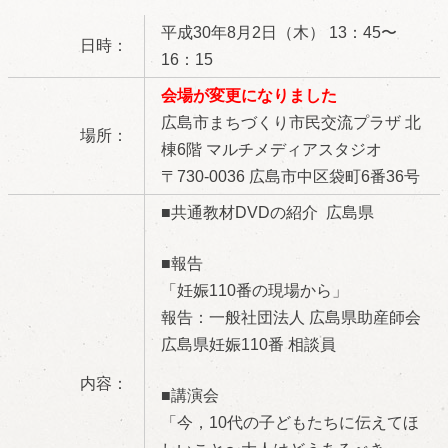
平成30年8月2日（木） 13：45〜
日時：
16：15
会場が変更になりました
広島市まちづくり市民交流プラザ 北
場所：
棟6階 マルチメディアスタジオ
〒730-0036 広島市中区袋町6番36号
■
共通教材DVDの紹介 広島県
■報告
「妊娠110番の現場から」
報告：一般社団法人 広島県助産師会
広島県妊娠110番 相談員
内容：
■講演会
「今，10代の子どもたちに伝えてほ