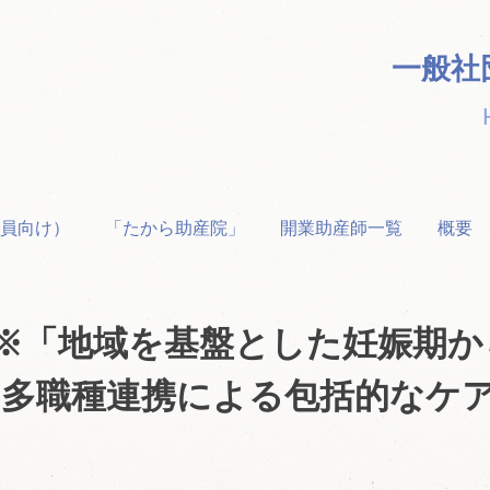
一般社
員向け）
「たから助産院」
開業助産師一覧
概要
更※「地域を基盤とした妊娠期か
～多職種連携による包括的なケ