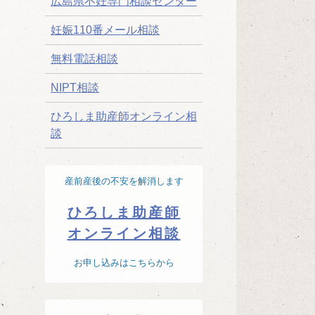
広島県不妊専門相談センター
妊娠110番メール相談
無料電話相談
NIPT相談
ひろしま助産師オンライン相
談
産前産後の不安を解消します
ひろしま助産師
オンライン相談
お申し込みはこちらから
、