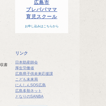
広島市
プレパパママ
育児スクール
お申し込みはこちらから
リンク
日本助産師会
領収書
厚生労働省
広島県子供未来応援課
こども未来局
にんしんSOS広島
広島多胎ネット
となりのSANBA