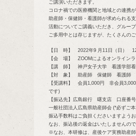
ご講演いただきます。
コロナ禍での医療機関と地域との連携が
助産師・保健師・看護師が求められる支
活動についてご講義いただき、グループ
ご多用中とは存じますが、たくさんのご
【日 時】 2022年9 月11日（日） 12
【会 場】 ZOOMによるオンライン
【講 師】 神戸女子大学 看護学部看
【対 象】 助産師 保健師 看護師 
【受講料】 会員1,000円 非会員3,
です)
【振込先】広島銀行 曙支店 口座番号 3
一般社団法人広島県助産師会 (*必ずご
振込手数料はご負担くださいますようお
なお、振込後の返金はいたしませんので
※なお、本研修は、産後ケア実務助産師