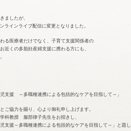
きましたが、
オンラインライブ配信に変
更となりました。
わる医療者だけでなく、子
育て支援関係者の
お近くの多胎妊産婦支援に
携わる方にも、
。
児支援 ～多職種連携による包括的なケアを目指して～」
とご協力を賜り、心より御
礼申し上げます。
学科教授 服部律子先生をお招きし、
児支援～多職種連携による
包括的なケアを目指して～」と題し