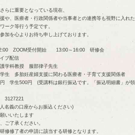
さらに重要となっている現
在、
援や、医療者・行政関係者
や当事者との連携等も視野に入れた
ワーク等行う予定です。
参加を心よりお待ち申し上
げております。
:00 ZOOM受付開始 13:00～16:00 研修会
ライブ配信
護学科教授 服部律子先生
学生 多胎妊産婦支援に関わる医療者・子育て支援関係者
000円 学生500円 (受講料は銀行振込です。「振込明細書」が
127221
本人名義の口座からお振込ください)
願いいたします
、ご了承ください。
研修修了者の申請に該当す
る研修となります。