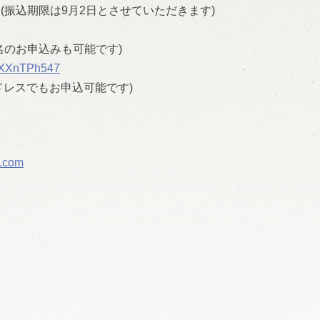
 (振込期限は9月2日とさせていただきます)
名のお申込みも可能です
)
XXnTPh547
ドレスでもお申込可能です
)
i.com