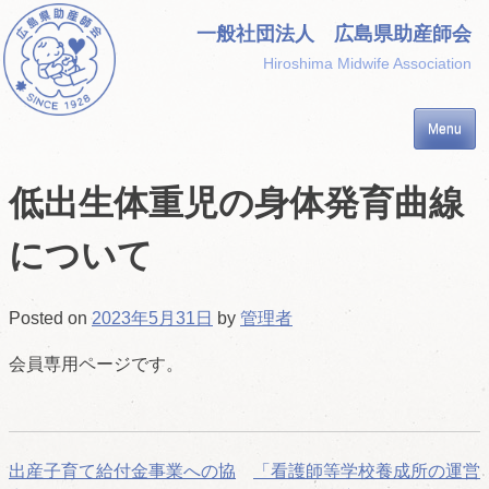
Skip
一般社団法人 広島県助産師会
to
Hiroshima Midwife Association
content
Menu
低出生体重児の身体発育曲線
について
Posted on
2023年5月31日
by
管理者
会員専用ページです。
投
出産子育て給付金事業への協
「看護師等学校養成所の運営