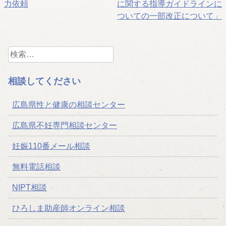
力依頼
に関する指導ガイドラインに
稿
ついての一部改正について」
ナ
ビ
検
索:
ゲ
相談してください
ー
シ
広島県性と健康の相談センター
ョ
広島県不妊専門相談センター
ン
妊娠110番メール相談
無料電話相談
NIPT相談
ひろしま助産師オンライン相談