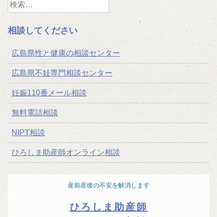
検
ビ
索:
ゲ
相談してください
ー
広島県性と健康の相談センター
シ
広島県不妊専門相談センター
ョ
妊娠110番メール相談
ン
無料電話相談
NIPT相談
ひろしま助産師オンライン相談
産前産後の不安を解消します
ひろしま助産師