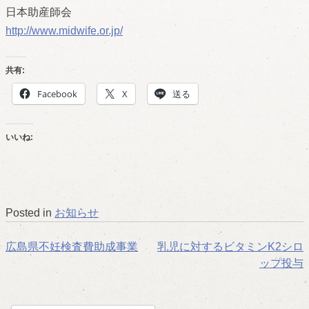
日本助産師会
http://www.midwife.or.jp/
共有:
Facebook
X
送る
いいね:
Posted in
お知らせ
投
広島県不妊検査費助成事業
乳児に対するビタミンK2シロ
ップ投与
稿
ナ