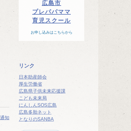
広島市
プレパパママ
育児スクール
お申し込みはこちらから
リンク
日本助産師会
厚生労働省
広島県子供未来応援課
こども未来局
にんしんSOS広島
広島多胎ネット
通知
となりのSANBA