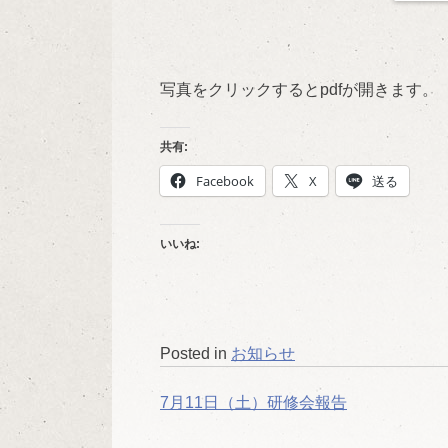
写真をクリックするとpdfが開きます。
共有:
Facebook
X
送る
いいね:
Posted in
お知らせ
投
7月11日（土）研修会報告
稿