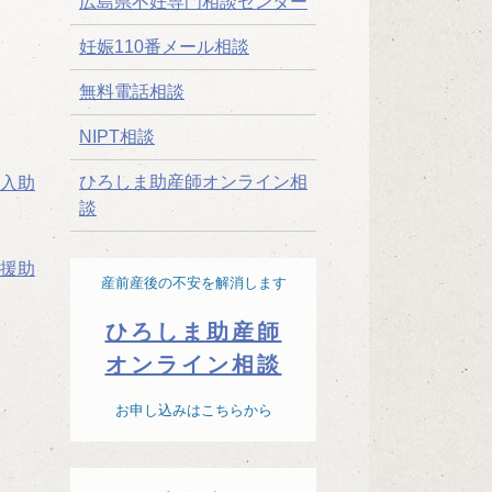
広島県不妊専門相談センター
妊娠110番メール相談
無料電話相談
NIPT相談
ひろしま助産師オンライン相
入助
談
援助
産前産後の不安を解消します
ひろしま助産師
オンライン相談
お申し込みはこちらから