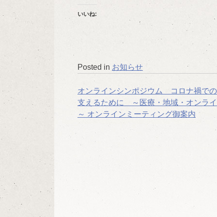
いいね:
Posted in
お知らせ
投
オンラインシンポジウム コロナ禍での
支えるために ～医療・地域・オンライ
稿
～ オンラインミーティング御案内
ナ
ビ
ゲ
ー
シ
ョ