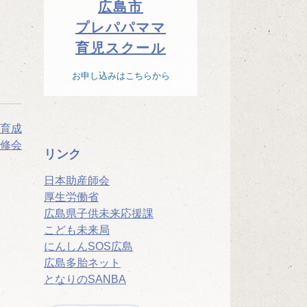
広島市
プレパパママ
育児スクール
お申し込みはこちらから
育成
修会
リンク
日本助産師会
厚生労働省
広島県子供未来応援課
こども未来局
にんしんSOS広島
広島多胎ネット
となりのSANBA