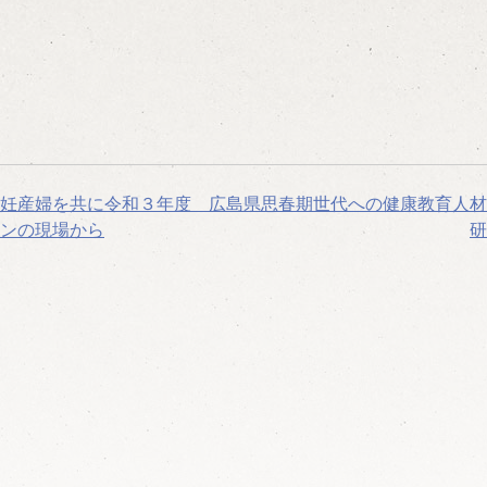
妊産婦を共に
令和３年度 広島県思春期世代への健康教育人材
ンの現場から
研