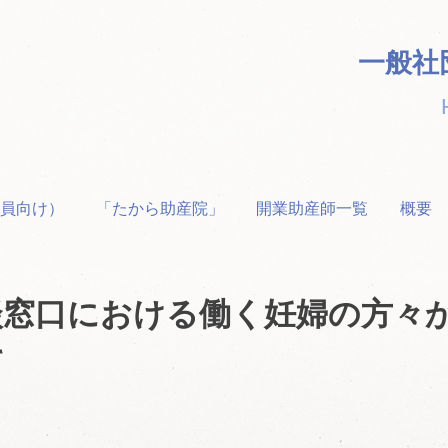
一般社
員向け）
「たから助産院」
開業助産師一覧
概要
談窓口における働く妊婦の方々
て