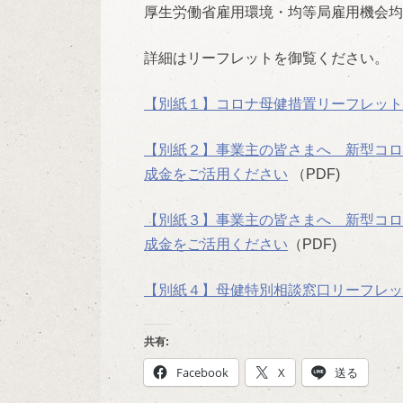
厚生労働省雇用環境・均等局雇用機会均
詳細はリーフレットを御覧ください。
【別紙１】コロナ母健措置リーフレット
【別紙２】事業主の皆さまへ 新型コロ
成金をご活用ください
（PDF)
【別紙３】事業主の皆さまへ 新型コロ
成金をご活用ください
（PDF)
【別紙４】母健特別相談窓口リーフレッ
共有:
Facebook
X
送る