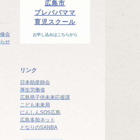
広島市
プレパパママ
育児スクール
修会
お申し込みはこちらから
らせ
リンク
日本助産師会
厚生労働省
広島県子供未来応援課
こども未来局
にんしんSOS広島
広島多胎ネット
となりのSANBA