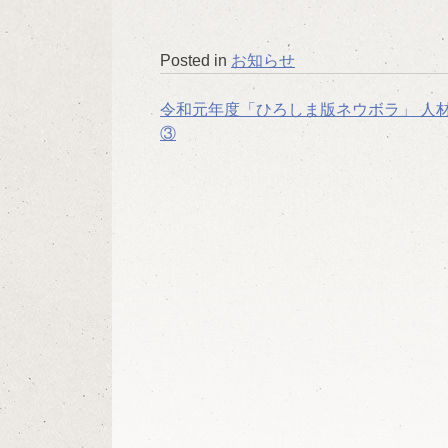
Posted in
お知らせ
投
令和元年度「ひろしま版ネウボラ」 人
③
稿
ナ
ビ
ゲ
ー
シ
ョ
ン