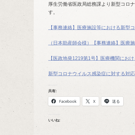
厚生労働省医政局総務課より新型コロナ
す。
【事務連絡】医療施設等における新型コ
（日本助産師会様）【事務連絡】医療施
【医政地発1219第1号】医療機関にお
新型コロナウイルス感染症に対する対応と
共有:
Facebook
X
送る
いいね: