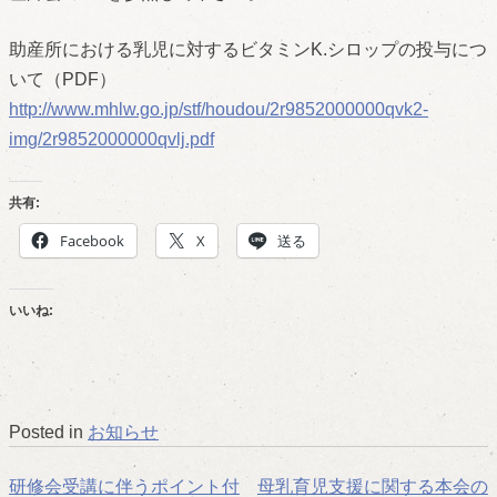
助産所における乳児に対するビタミンK.シロップの投与につ
いて（PDF）
http://www.mhlw.go.jp/stf/houdou/2r9852000000qvk2-
img/2r9852000000qvlj.pdf
共有:
Facebook
X
送る
いいね:
Posted in
お知らせ
投
研修会受講に伴うポイント付
母乳育児支援に関する本会の