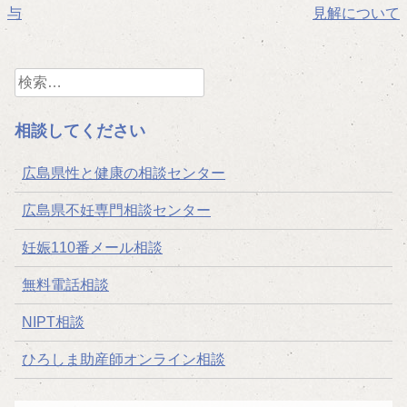
与
見解について
稿
ナ
検
ビ
索:
ゲ
相談してください
ー
広島県性と健康の相談センター
シ
広島県不妊専門相談センター
ョ
妊娠110番メール相談
ン
無料電話相談
NIPT相談
ひろしま助産師オンライン相談