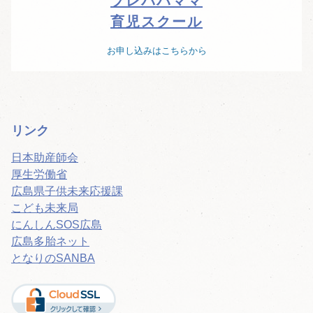
プレパパママ
育児スクール
お申し込みはこちらから
リンク
日本助産師会
厚生労働省
広島県子供未来応援課
こども未来局
にんしんSOS広島
広島多胎ネット
となりのSANBA