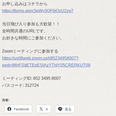
お申し込みはコチラから
https://forms.gle/c5eWy3QF6tQzU2zg7
当日飛び入り参加も大歓迎！！
全時間共通のURLです。
お好きな時間にご参加ください。
Zoomミーティングに参加する
https://us06web.zoom.us/j/85234958007?
pwd=MjhFSitETEpESlAzYThIY05CRERKUT09
ミーティングID: 852 3495 8007
パスコード: 312724
共有:
Facebook
X
送る