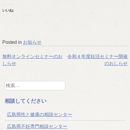
いいね:
Posted in
お知らせ
投
無料オンラインセミナーのお
令和４年度妊活セミナー開催
しらせ
のおしらせ
稿
ナ
検
ビ
索:
ゲ
相談してください
ー
広島県性と健康の相談センター
シ
広島県不妊専門相談センター