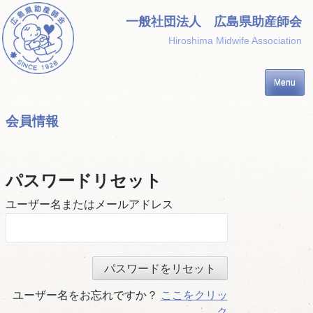
Skip
一般社団法人 広島県助産師会
to
Hiroshima Midwife Association
content
Menu
会員情報
パスワードリセット
ユーザー名またはメールアドレス
ユーザー名をお忘れですか？
ここをクリッ
ク